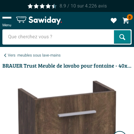
8.9
/ 10
sur
4.226
avis
0
Menu
Cher
Vers
meubles sous lave-mains
BRAUER Trust Meuble de lavabo pour fontaine - 40x45x22cm - excl. poignée rapportée avec 1 porte à ouverture à droite Grove