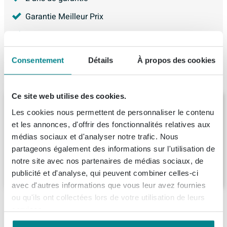
Garantie Meilleur Prix
4.226
avis, avec une évaluation de
8.9
Consentement
Détails
À propos des cookies
Produit de remplacement
Ce site web utilise des cookies.
BRAUER Elevate meuble de fontaine 40
Les cookies nous permettent de personnaliser le contenu
sans poignée rapportée avec 1 porte à
gauche Damascus
et les annonces, d'offrir des fonctionnalités relatives aux
médias sociaux et d'analyser notre trafic. Nous
Livraison:
8 - 9 semaines
partageons également des informations sur l'utilisation de
notre site avec nos partenaires de médias sociaux, de
169,
-
publicité et d'analyse, qui peuvent combiner celles-ci
avec d'autres informations que vous leur avez fournies
ou qu'ils ont collectées lors de votre utilisation de leurs
Ce que nos clients achètent avec ce produit
services.