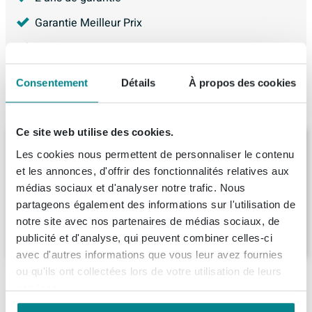
Garantie Meilleur Prix
4.226
avis, avec une évaluation de
8.9
Consentement
Détails
À propos des cookies
Produit de remplacement
Ce site web utilise des cookies.
BRAUER Elevate meuble de WC 40 sans
Les cookies nous permettent de personnaliser le contenu
poignée rapportée avec 1 porte ouverture
à droite blanc mat
et les annonces, d'offrir des fonctionnalités relatives aux
médias sociaux et d'analyser notre trafic. Nous
Livraison:
7 - 8 semaines
partageons également des informations sur l'utilisation de
notre site avec nos partenaires de médias sociaux, de
169,
-
publicité et d'analyse, qui peuvent combiner celles-ci
avec d'autres informations que vous leur avez fournies
ou qu'ils ont collectées lors de votre utilisation de leurs
Ce que nos clients achètent avec ce produit
services.