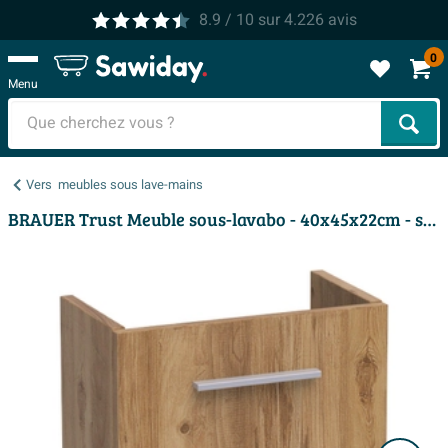
8.9
/ 10
sur
4.226
avis
0
Menu
Cher
Vers
meubles sous lave-mains
BRAUER Trust Meuble sous-lavabo - 40x45x22cm - sans poignée de montage avec 1 porte charnière à gauche Chateau