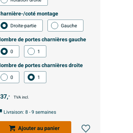
harnière-/coté montage
Droite-partie
Gauche
ombre de portes charnières gauche
0
1
ombre de portes charnières droite
0
1
37,
-
TVA incl.
Livraison: 8 - 9 semaines
Ajouter au panier