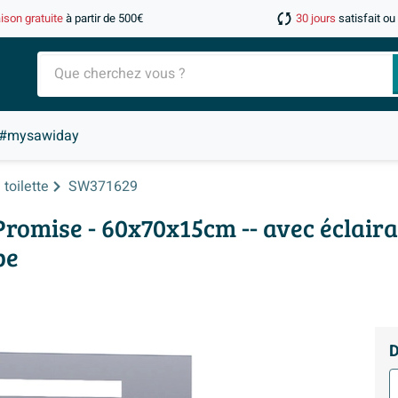
aison gratuite
à partir de 500€
30 jours
satisfait o
#mysawiday
toilette
SW371629
romise - 60x70x15cm -- avec éclaira
pe
D