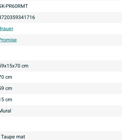
SK-PR60RMT
8720359341716
Brauer
Promise
59x15x70 cm
70 cm
59 cm
15 cm
Mural
Taupe mat