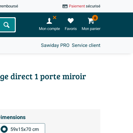
u remboursé
Paiement
sécurisé
0
Chercher
Mon compte
Favoris
Mon panier
Sawiday PRO
Service client
ge direct 1 porte miroir
imensions
59x15x70 cm