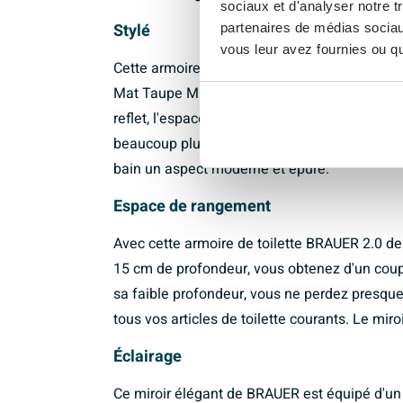
sociaux et d'analyser notre t
Stylé
partenaires de médias sociaux
vous leur avez fournies ou qu'
Cette armoire de toilette BRAUER 2.0 59x70x1
Mat Taupe MDF est un véritable accroche-rega
reflet, l'espace semble s'étendre, donnant à l
beaucoup plus spacieuse. De plus, cette arm
bain un aspect moderne et épuré.
Espace de rangement
Avec cette armoire de toilette BRAUER 2.0 de
15 cm de profondeur, vous obtenez d'un cou
sa faible profondeur, vous ne perdez presqu
tous vos articles de toilette courants. Le miro
Éclairage
Ce miroir élégant de BRAUER est équipé d'un 