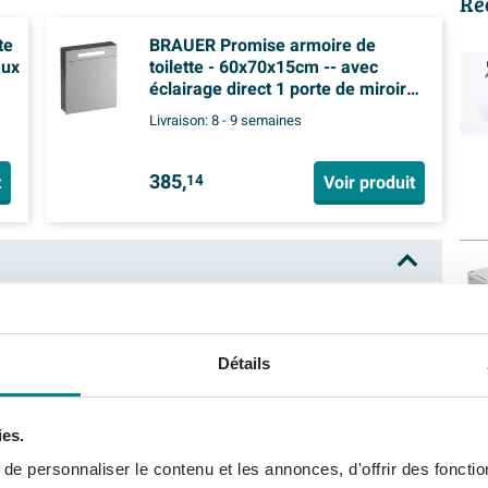
Re
te
BRAUER Promise armoire de
aux
toilette - 60x70x15cm -- avec
éclairage direct 1 porte de miroir
simple battant à droite Damascus
Livraison:
8 - 9 semaines
385,
t
Voir produit
14
0x15cm éclairage intégré rectangulaire 1
Détails
ue salle de bain. En plus de sa fonction pratique,
ment à la salle de bain une sensation d'espace et de
ies.
e avec cette armoire de toilette de BRAUER et vous
e personnaliser le contenu et les annonces, d'offrir des fonctio
nt supplémentaire.