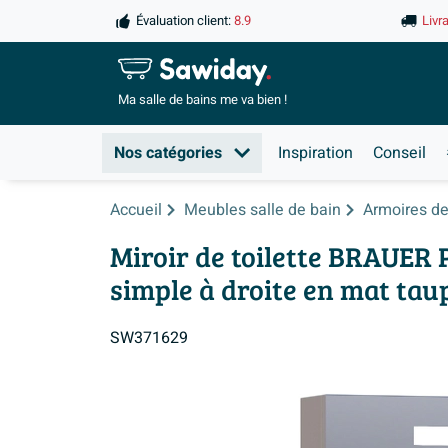
Évaluation client:
8.9
Livr
Ma salle de
bains me va bien !
Nos catégories
Inspiration
Conseil
Accueil
Meubles salle de bain
Armoires de 
Miroir de toilette BRAUER P
simple à droite en mat tau
SW371629