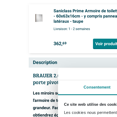
Saniclass Prime Armoire de toilet
- 60x63x16cm - y compris panne
latéraux - taupe
Livraison:
1 - 2 semaines
362,
Voir produi
69
Description
BRAUER 2.0 armoire de toilette 59x7
porte pivotante Mat Taupe MDF
Consentement
Les miroirs sont un élément essentiel de chaq
l'armoire de toilette BRAUER 2.0 donne égale
Ce site web utilise des cook
grandeur. Facilitez votre routine quotidienn
Les cookies nous permettent d
obtiendrez également un espace de rangeme