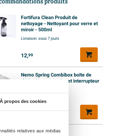
commandations produits
Fortifura Clean Produit de
nettoyage - Nettoyant pour verre et
miroir - 500ml
Livraison:
sous 7 jours
12,
99
Nemo Spring Combibox boîte de
dérivation avec prise et interrupteur
IP44 gris
En stock
À propos des cookies
30,
59
nnalités relatives aux médias