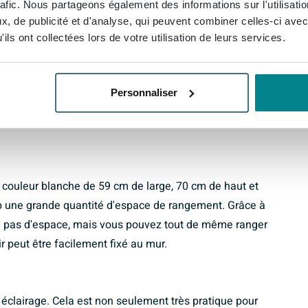
rafic. Nous partageons également des informations sur l'utilisati
, de publicité et d'analyse, qui peuvent combiner celles-ci avec
ils ont collectées lors de votre utilisation de leurs services.
5cm éclairage intégré rectangulaire 1 porte pivotante
rd pour votre salle de bain ou vos toilettes. Grâce au
a salle de bain ou aux toilettes une sensation
Personnaliser
oire rectangulaire donne immédiatement à la salle de
 couleur blanche de 59 cm de large, 70 cm de haut et
p une grande quantité d'espace de rangement. Grâce à
e pas d'espace, mais vous pouvez tout de même ranger
ir peut être facilement fixé au mur.
éclairage. Cela est non seulement très pratique pour