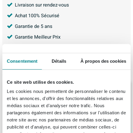
Livraison sur rendez-vous
Achat 100% Sécurisé
Garantie de 5 ans
Garantie Meilleur Prix
4.226
avis, avec une évaluation de
8.9
Consentement
Détails
À propos des cookies
Articles similaires
Ce site web utilise des cookies.
Saniclass Prime Armoire miroir -
Les cookies nous permettent de personnaliser le contenu
60x63x16cm - incluant panneaux latéraux -
et les annonces, d'offrir des fonctionnalités relatives aux
chêne clair
médias sociaux et d'analyser notre trafic. Nous
Livraison:
1 - 2 semaines
partageons également des informations sur l'utilisation de
notre site avec nos partenaires de médias sociaux, de
362,
69
publicité et d'analyse, qui peuvent combiner celles-ci