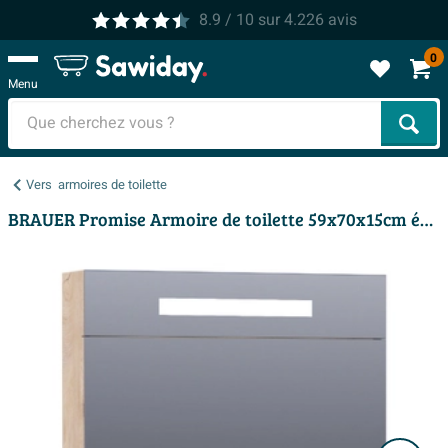
8.9
/ 10
sur
4.226
avis
0
Menu
Cher
Vers
armoires de toilette
BRAUER Promise Armoire de toilette 59x70x15cm éclairage intégré rectangulaire 1 porte pivotante MFC Forest Wheat