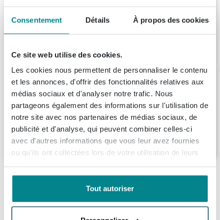
rectangulaire 2 portes pivotantes MDF Gris
Mat
Livraison:
8 - 9 semaines
Consentement
Détails
À propos des cookies
472,
-
Ce site web utilise des cookies.
Les cookies nous permettent de personnaliser le contenu
Ink spk1 armoire de toilette avec 1 porte
et les annonces, d'offrir des fonctionnalités relatives aux
miroir double face et prise de
médias sociaux et d'analyser notre trafic. Nous
courant/interrupteur
partageons également des informations sur l'utilisation de
Livraison:
1 - 2 semaines
notre site avec nos partenaires de médias sociaux, de
publicité et d'analyse, qui peuvent combiner celles-ci
544,
32
avec d'autres informations que vous leur avez fournies
ou qu'ils ont collectées lors de votre utilisation de leurs
services.
Description
Tout autoriser
BRAUER Miroir double face armoire
Spécifications
59x70x15cm éclairage intégré rectangulaire