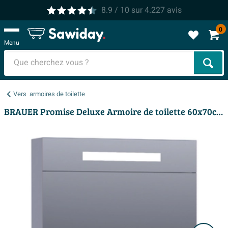
8.9
/ 10
sur
4.227
avis
0
Menu
Cher
Vers
armoires de toilette
BRAUER Promise Deluxe Armoire de toilette 60x70cm éclairage intégré rectangulaire 1 portes pivotantes MDF Gris mat