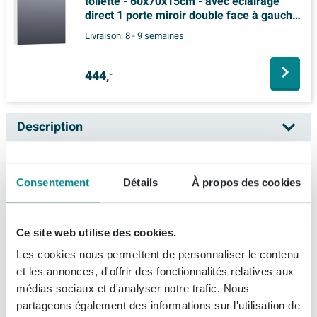
toilette - 60x70x15cm - avec éclairage
direct 1 porte miroir double face à gauche
brillant blanc
Livraison:
8 - 9 semaines
444,
-
Description
BRAUER 2.0 Armoire de toilette -
Spécifications
80x70x15cm - éclairage intégré - 2 portes
Consentement
Détails
À propos des cookies
miroir pivotantes à gauche et à droite - MFC
Fiches techniques
Numéro d'article
SW371719
- vieux château
Numéro de fournisseur
SK-PR80CH
Ce site web utilise des cookies.
À propos de Brauer
Information technique du produit
L'Armoire de toilette BRAUER 2.0 est un magnifique et
EAN
8720359341990
Les cookies nous permettent de personnaliser le contenu
fonctionnel élément pour votre salle de bain. Avec ses
et les annonces, d'offrir des fonctionnalités relatives aux
Marque
Brauer
Informations de commande et de livraison
dimensions de 80x70x15cm et son éclairage intégré,
médias sociaux et d'analyser notre trafic. Nous
Série
Promise
cette armoire offre à la fois style et utilisation pratique.
partageons également des informations sur l'utilisation de
Livraison