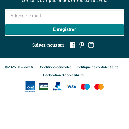
conseils sympas et des offres exclusives.
Mentions légales
> Inspiration salle de bains
Adresse e-mail
Enregistrer
Suivez-nous sur
©2026 Sawiday.fr
Conditions générales
Politique de confidentialité
Déclaration d'accessibilité