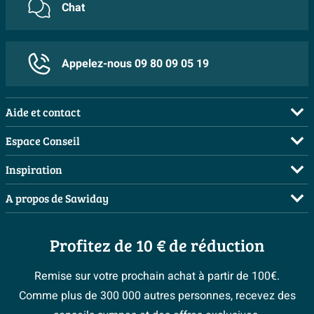
Chat
Appelez-nous 09 80 09 05 19
Aide et contact
FAQ
Espace Conseil
Commander
Demandez votre devis
Inspiration
Payer
Planificateur 3D
Salles de bains complètes
A propos de Sawiday
Livraison / retrait
Les bons tuyaux
Inspiration toilettes
Qui sommes-nous ?
Annulation & Retour
Espace bricolage
Moodboards
Profitez de 10 € de réduction
Postes vacants
Garantie & réclamations
Bienvenue chez...
> Espace Conseil
Sawiday PRO
Politique d’avis
Remise sur votre prochain achat à partir de 100€.
Magazine
Fevad
Comme plus de 300 000 autres personnes, recevez des
> Service client
#Mysawiday
Ils parlent de nous