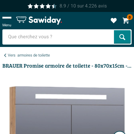
8.9
/ 10
sur
4.226
avis
0
Menu
Cher
Vers
armoires de toilette
BRAUER Promise armoire de toilette - 80x70x15cm - avec éclairage direct - 2 portes miroir unilatérales - Château