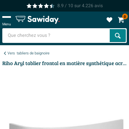
8.9
/ 10
sur
4.226
avis
0
Menu
Cher
Vers
tabliers de baignoire
Riho Aryl tablier frontal en matière synthétique acrylique pour baignoire d'angle 170cm gauche blanc