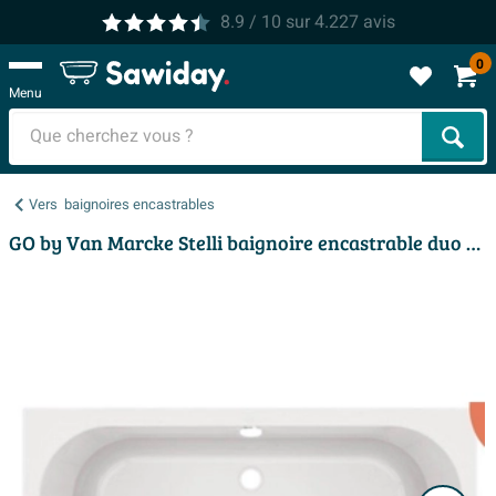
8.9
/ 10
sur
4.227
avis
0
Menu
Cher
Vers
baignoires encastrables
GO by Van Marcke Stelli baignoire encastrable duo 190x90x48cm 230L blanc acrylique avec jeu de pieds