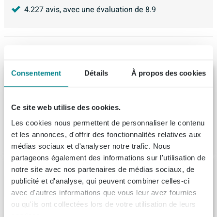
4.227
avis, avec une évaluation de
8.9
Articles similaires
Consentement
Détails
À propos des cookies
GO by Van Marcke Stelli baignoire
encastrable duo 180x80x48cm 290L blanc
acrylique avec jeu de pieds
Ce site web utilise des cookies.
Livraison:
1 - 2 semaines
Les cookies nous permettent de personnaliser le contenu
et les annonces, d'offrir des fonctionnalités relatives aux
407,
14
médias sociaux et d'analyser notre trafic. Nous
partageons également des informations sur l'utilisation de
Plieger Spring baignoire Acrylique
notre site avec nos partenaires de médias sociaux, de
rectangulaire 170x75cm avec pieds blanc
publicité et d'analyse, qui peuvent combiner celles-ci
Livraison:
1 - 2 semaines
avec d'autres informations que vous leur avez fournies
ou qu'ils ont collectées lors de votre utilisation de leurs
services.