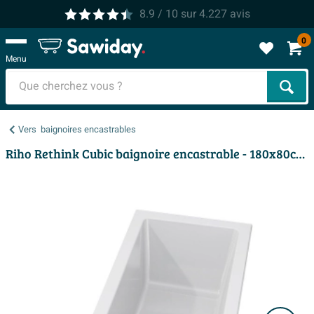
8.9
/ 10
sur
4.227
avis
0
Menu
Cher
Vers
baignoires encastrables
Riho Rethink Cubic baignoire encastrable - 180x80cm - acrylique - blanc brillant