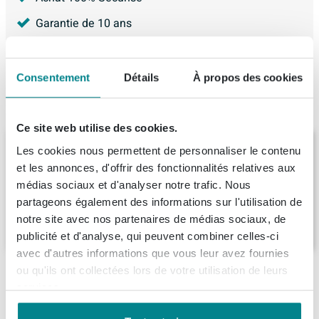
Garantie de 10 ans
4.227
avis, avec une évaluation de
8.9
Consentement
Détails
À propos des cookies
Produit de remplacement
Ce site web utilise des cookies.
Riho Lugo baignoire 180x80cm
Les cookies nous permettent de personnaliser le contenu
rectangulaire acrylique blanc
et les annonces, d'offrir des fonctionnalités relatives aux
Livraison:
1 - 2 semaines
médias sociaux et d'analyser notre trafic. Nous
partageons également des informations sur l'utilisation de
notre site avec nos partenaires de médias sociaux, de
814,
-
publicité et d'analyse, qui peuvent combiner celles-ci
avec d'autres informations que vous leur avez fournies
ou qu'ils ont collectées lors de votre utilisation de leurs
Ce que nos clients achètent avec ce produit
services.