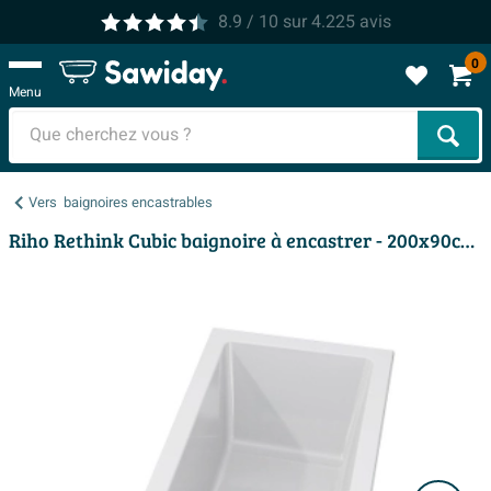
8.9
/ 10
sur
4.225
avis
0
Menu
Cher
Vers
baignoires encastrables
Riho Rethink Cubic baignoire à encastrer - 200x90cm - acrylique - blanc brillant