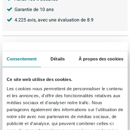
Garantie de 10 ans
4.225
avis, avec une évaluation de
8.9
Articles similaires
Consentement
Détails
À propos des cookies
Riho Lugo baignoire 180x90cm
rectangulaire acrylique blanc
Livraison:
1 - 2 semaines
Ce site web utilise des cookies.
Les cookies nous permettent de personnaliser le contenu
926,
-
et les annonces, d'offrir des fonctionnalités relatives aux
médias sociaux et d'analyser notre trafic. Nous
Plieger Temple baignoire duo extra
partageons également des informations sur l'utilisation de
profonde et spacieuse 190x90cm 47cm de
notre site avec nos partenaires de médias sociaux, de
profondeur avec pieds blanc
publicité et d'analyse, qui peuvent combiner celles-ci
Livraison:
1 - 2 semaines