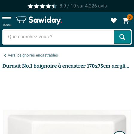
8.9
/ 10
sur
4.226
avis
0
Menu
Cher
Vers
baignoires encastrables
Duravit No.1 baignoire à encastrer 170x75cm acrylique Blanc