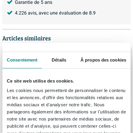
Garantie de 5 ans
4.226
avis, avec une évaluation de
8.9
Articles similaires
Nemo Start Zen II baignoire à encastrer
170x75x40cm 230L avec jeu de pieds
Consentement
Détails
À propos des cookies
acrylique blanc
Livraison:
1 - 2 semaines
Ce site web utilise des cookies.
385,
Les cookies nous permettent de personnaliser le contenu
89
et les annonces, d'offrir des fonctionnalités relatives aux
médias sociaux et d'analyser notre trafic. Nous
Duravit D Code baignoire rectangulaire
partageons également des informations sur l'utilisation de
170x75x40cm acrylique blanc
notre site avec nos partenaires de médias sociaux, de
(3)
publicité et d'analyse, qui peuvent combiner celles-ci
Livraison:
7 - 8 semaines