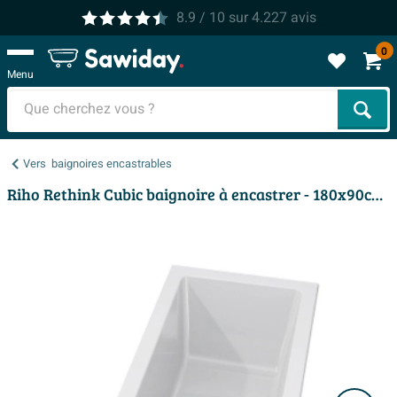
8.9
/ 10
sur
4.227
avis
0
Menu
Cher
Vers
baignoires encastrables
Riho Rethink Cubic baignoire à encastrer - 180x90cm - acrylique - blanc mat