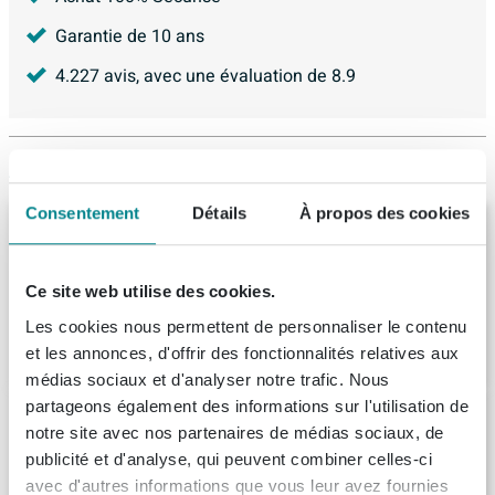
Garantie de 10 ans
4.227
avis, avec une évaluation de
8.9
Articles similaires
Consentement
Détails
À propos des cookies
Xenz Bodysize Baignoire îlot - 180x90x48 -
bonde en bout - acrylique - blanc
Livraison:
1 - 2 semaines
Ce site web utilise des cookies.
Les cookies nous permettent de personnaliser le contenu
744,
-
et les annonces, d'offrir des fonctionnalités relatives aux
médias sociaux et d'analyser notre trafic. Nous
partageons également des informations sur l'utilisation de
Riho Lugo baignoire 180x90cm
notre site avec nos partenaires de médias sociaux, de
rectangulaire acrylique blanc
publicité et d'analyse, qui peuvent combiner celles-ci
Livraison:
1 - 2 semaines
avec d'autres informations que vous leur avez fournies