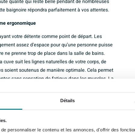
haute qualité qui reste belle pendant de nombreuses
tte baignoire répondra parfaitement à vos attentes.
orme ergonomique
ayant votre détente comme point de départ. Les
rgement assez d’espace pour qu’une personne puisse
e ne prenne trop de place dans la salle de bains.
a cuve suit les lignes naturelles de votre corps, de
bes soient soutenus de manière optimale. Cela permet
antes sans sensation de fatigue dans les muscles. La
ez assis ou allongé sur l’évacuation, ce qui augmente
 vous choisissez consciemment le bien-être à domicile,
Détails
re routine quotidienne en un moment de calme et de
ies.
ence et la durabilité
e personnaliser le contenu et les annonces, d'offrir des fonctio