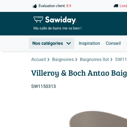
Évaluation client:
8.9
Livr
Ma salle de
bains me va bien !
Nos catégories
Inspiration
Conseil
Accueil
Baignoires
Baignoires îlot
SW11
Villeroy & Boch Antao Baig
SW1150313