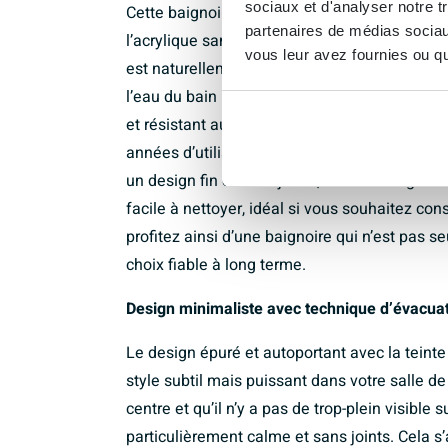
sociaux et d'analyser notre t
Cette baignoire est fabriquée en Quaryl, un 
partenaires de médias sociaux
l’acrylique sanitaire de haute qualité. En pr
vous leur avez fournies ou qu'
est naturellement chaude au toucher, ce qui v
l’eau du bain reste plus longtemps à tempéra
et résistant aux rayures, de sorte que la ba
années d’utilisation intensive. Le Quaryl est 
un design fin et sans joints, sans bords gênan
facile à nettoyer, idéal si vous souhaitez con
profitez ainsi d’une baignoire qui n’est pas 
choix fiable à long terme.
Design minimaliste avec technique d’évacuati
Le design épuré et autoportant avec la teint
style subtil mais puissant dans votre salle d
centre et qu’il n’y a pas de trop-plein visible 
particulièrement calme et sans joints. Cela s