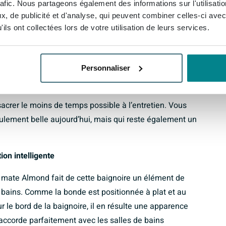
rafic. Nous partageons également des informations sur l'utilisati
matériau innovant qui combine le quartz avec de
, de publicité et d'analyse, qui peuvent combiner celles-ci avec
atique, vous le remarquez immédiatement : la surface
ils ont collectées lors de votre utilisation de leurs services.
ous permet de vous refroidir moins vite dans l’eau et
ture. Le matériau est en outre particulièrement robuste
ignoire conserve son aspect épuré même après des
Personnaliser
réputé pour sa stabilité dimensionnelle, ce qui garantit
ts. La surface lisse et dense est anti-salissures et
sacrer le moins de temps possible à l’entretien. Vous
seulement belle aujourd’hui, mais qui reste également un
on intelligente
e mate Almond fait de cette baignoire un élément de
e bains. Comme la bonde est positionnée à plat et au
sur le bord de la baignoire, il en résulte une apparence
’accorde parfaitement avec les salles de bains