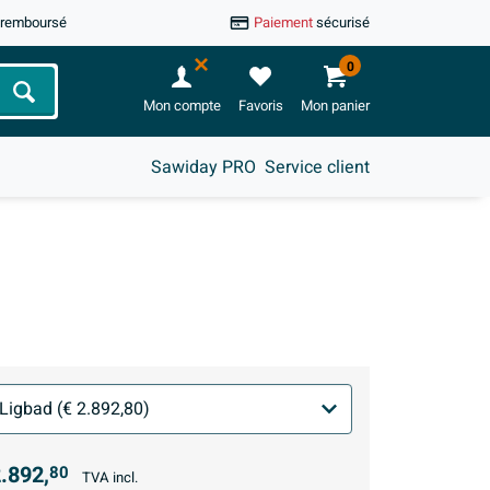
u remboursé
Paiement
sécurisé
0
Chercher
Mon compte
Favoris
Mon panier
Sawiday PRO
Service client
.892,
80
TVA incl.