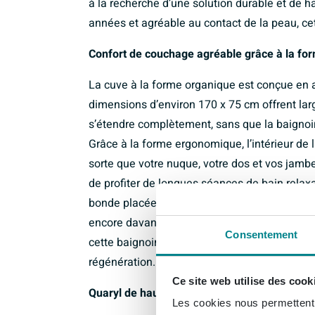
à la recherche d’une solution durable et de 
années et agréable au contact de la peau, ce
Confort de couchage agréable grâce à la f
La cuve à la forme organique est conçue en 
dimensions d’environ 170 x 75 cm offrent la
s’étendre complètement, sans que la baignoir
Grâce à la forme ergonomique, l’intérieur de l
sorte que votre nuque, votre dos et vos jam
de profiter de longues séances de bain relax
bonde placée au centre évite que vous ne soy
encore davantage le confort de couchage. Si
Consentement
cette baignoire vous aide à transformer vot
régénération.
Ce site web utilise des cook
Quaryl de haute qualité pour la chaleur, le sil
Les cookies nous permettent d