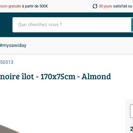
aison gratuite
à partir de 500€
30 jours
satisfait o
#mysawiday
50313
noire îlot - 170x75cm - Almond
2