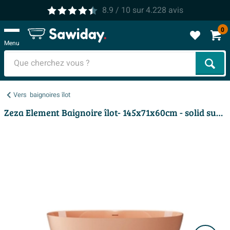
8.9
/ 10
sur
4.228
avis
0
Menu
Cher
Vers
baignoires îlot
Zeza Element Baignoire îlot- 145x71x60cm - solid surface - peach brillant (orange/rose)