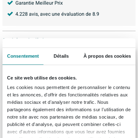
Garantie Meilleur Prix
4.228
avis, avec une évaluation de
8.9
Articles similaires
ZEZA Eloise Baignoire îlot - 170x80cm -
Consentement
Détails
À propos des cookies
Acrylique - siphon - blanc brillant
Livraison:
1 - 2 semaines
Ce site web utilise des cookies.
Les cookies nous permettent de personnaliser le contenu
1.760,
-
et les annonces, d'offrir des fonctionnalités relatives aux
médias sociaux et d'analyser notre trafic. Nous
Arcqua Pinto Baignoire îlot 180x80 mat
partageons également des informations sur l'utilisation de
blanc
notre site avec nos partenaires de médias sociaux, de
Livraison:
3 - 4 semaines
publicité et d'analyse, qui peuvent combiner celles-ci
avec d'autres informations que vous leur avez fournies