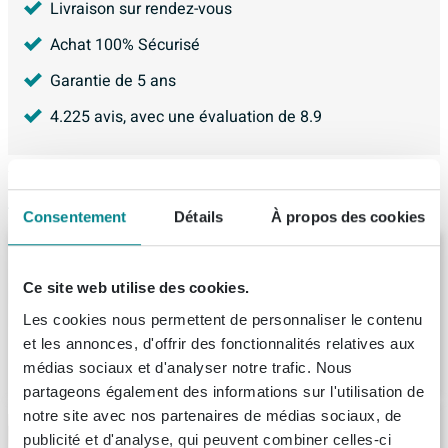
Livraison sur rendez-vous
Achat 100% Sécurisé
Garantie de 5 ans
4.225
avis, avec une évaluation de
8.9
Articles similaires
Consentement
Détails
À propos des cookies
Arcqua Cusco baignoire autoportante
165x83x55cm marbre coulé Noir mat
Ce site web utilise des cookies.
Livraison:
3 - 4 semaines
Les cookies nous permettent de personnaliser le contenu
et les annonces, d'offrir des fonctionnalités relatives aux
3.275,
-
médias sociaux et d'analyser notre trafic. Nous
partageons également des informations sur l'utilisation de
notre site avec nos partenaires de médias sociaux, de
MONDIAZ HOLM Baignoire autoportante -
publicité et d'analyse, qui peuvent combiner celles-ci
180x85cm - couleur Oro / Talc