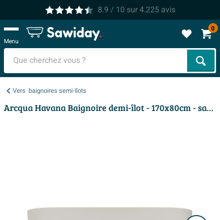
8.9
/ 10
sur
4.225
avis
0
Menu
Cher
Vers
baignoires semi-îlots
Arcqua Havana Baignoire demi-îlot - 170x80cm - sable mat