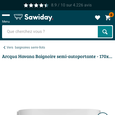
8.9
/ 10
sur
4.226
avis
0
Menu
Cher
Vers
baignoires semi-îlots
Arcqua Havana Baignoire semi-autoportante - 170x80cm - gauche - blanc brillant