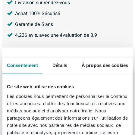
Livraison sur rendez-vous
Achat 100% Sécurisé
Garantie de 5 ans
4.226
avis, avec une évaluation de
8.9
Articles similaires
Consentement
Détails
À propos des cookies
Arcqua Pinto Baignoire îlot semi-encastrée
160x70 blanc brillant
Ce site web utilise des cookies.
Livraison:
1 - 2 semaines
Les cookies nous permettent de personnaliser le contenu
et les annonces, d'offrir des fonctionnalités relatives aux
2.937,
-
médias sociaux et d'analyser notre trafic. Nous
partageons également des informations sur l'utilisation de
notre site avec nos partenaires de médias sociaux, de
Riho Devotion baignoire îlot - 180x70x60cm
publicité et d'analyse, qui peuvent combiner celles-ci
- Acrylique - brillant blanc