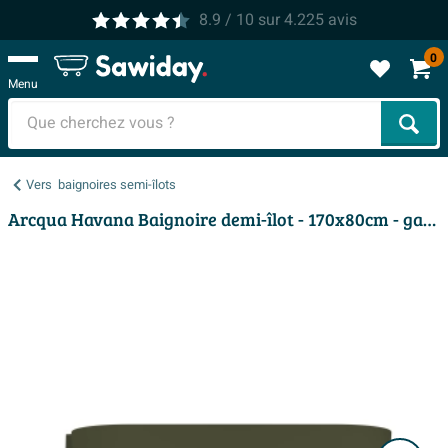
8.9
/ 10
sur
4.225
avis
0
Menu
Cher
Vers
baignoires semi-îlots
Arcqua Havana Baignoire demi-îlot - 170x80cm - gauche - vert mat