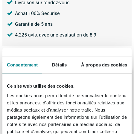
Livraison sur rendez-vous
Achat 100% Sécurisé
Garantie de 5 ans
4.225
avis, avec une évaluation de
8.9
Articles similaires
Consentement
Détails
À propos des cookies
Arcqua Lima Baignoire îlot 170x86x54cm
Solid Surface Vert mat
Ce site web utilise des cookies.
Livraison:
8 - 9 semaines
Les cookies nous permettent de personnaliser le contenu
et les annonces, d'offrir des fonctionnalités relatives aux
3.275,
-
médias sociaux et d'analyser notre trafic. Nous
partageons également des informations sur l'utilisation de
notre site avec nos partenaires de médias sociaux, de
MONDIAZ HOLM Baignoire autoportante -
publicité et d'analyse, qui peuvent combiner celles-ci
180x85cm - couleur Rosee / Talc