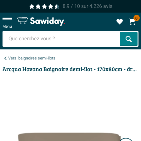
8.9
/ 10
sur
4.226
avis
0
Menu
Cher
Vers
baignoires semi-îlots
Arcqua Havana Baignoire demi-îlot - 170x80cm - droite - mat truffe