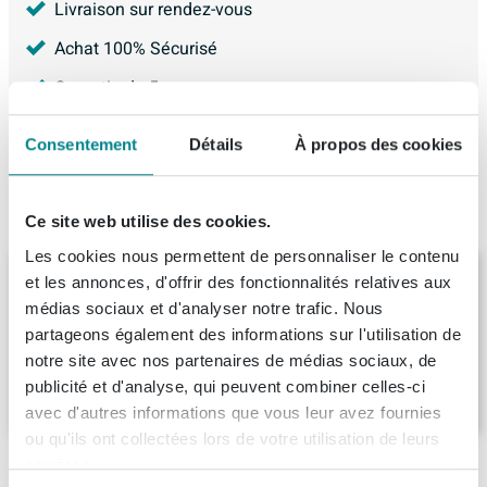
Livraison sur rendez-vous
Achat 100% Sécurisé
Garantie de 5 ans
4.226
avis, avec une évaluation de
8.9
Consentement
Détails
À propos des cookies
Produit de remplacement
Ce site web utilise des cookies.
Les cookies nous permettent de personnaliser le contenu
Arcqua Pinto Baignoire îlot semi-encastrée
et les annonces, d'offrir des fonctionnalités relatives aux
180x80 mat noir
médias sociaux et d'analyser notre trafic. Nous
Livraison:
3 - 4 semaines
partageons également des informations sur l'utilisation de
notre site avec nos partenaires de médias sociaux, de
publicité et d'analyse, qui peuvent combiner celles-ci
3.759,
-
avec d'autres informations que vous leur avez fournies
ou qu'ils ont collectées lors de votre utilisation de leurs
services.
Ce que nos clients achètent avec ce produit