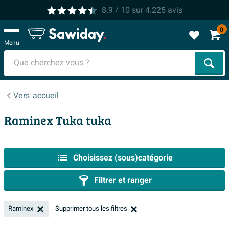
8.9
/ 10
sur
4.225
avis
0
Menu
Cher
Vers
accueil
Raminex Tuka tuka
Choisissez (sous)catégorie
Filtrer et ranger
Raminex
Supprimer tous les filtres