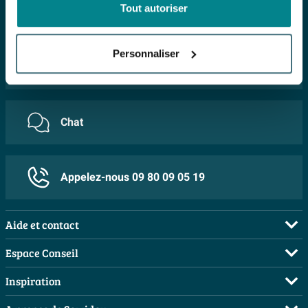
Tout autoriser
FAQ
Personnaliser
E-mail
Chat
Appelez-nous 09 80 09 05 19
Aide et contact
FAQ
Espace Conseil
Commander
Demandez votre devis
Inspiration
Payer
Planificateur 3D
Salles de bains complètes