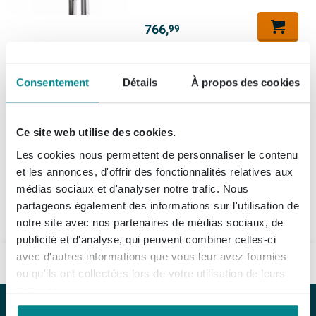
766,
99
Consentement
Détails
À propos des cookies
Ce site web utilise des cookies.
Les cookies nous permettent de personnaliser le contenu
1
et les annonces, d'offrir des fonctionnalités relatives aux
médias sociaux et d'analyser notre trafic. Nous
Tuka tuka est une des séries de la marque Raminex. La gamme Raminex Tuka tuka est complète. Chez Sawiday, les produits de la collection Raminex Tuka tuka vous sont proposés au meilleur prix.
En savoir plus
partageons également des informations sur l'utilisation de
notre site avec nos partenaires de médias sociaux, de
publicité et d'analyse, qui peuvent combiner celles-ci
avec d'autres informations que vous leur avez fournies
MA SALLE DE BAINS ME VA BIEN
ou qu'ils ont collectées lors de votre utilisation de leurs
services.