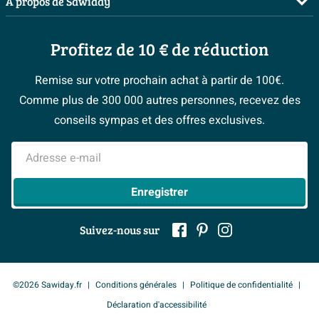
A propos de Sawiday
Livraison / retrait
Les bons tuyaux
Inspiration toilettes
Qui sommes-nous ?
Annulation & Retour
Espace bricolage
Moodboards
Profitez de 10 € de réduction
Postes vacants
Garantie & réclamations
Bienvenue chez...
> Espace Conseil
Sawiday PRO
Politique d’avis
Remise sur votre prochain achat à partir de 100€.
Magazine
Fevad
Comme plus de 300 000 autres personnes, recevez des
> Service client
#Mysawiday
Ils parlent de nous
conseils sympas et des offres exclusives.
Mentions légales
> Inspiration salle de bains
Adresse e-mail
Enregistrer
Suivez-nous sur
©2026 Sawiday.fr
Conditions générales
Politique de confidentialité
Déclaration d'accessibilité