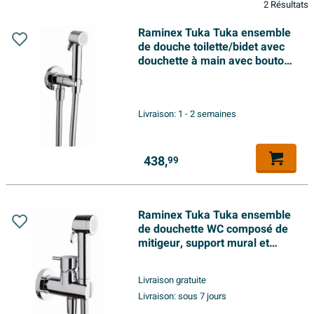
2 Résultats
Raminex Tuka Tuka ensemble
de douche toilette/bidet avec
douchette à main avec bouton
marche/arrêt 1/2 avec flex de
douche 100cm + support mural
avec robinet intégré chromé
Livraison:
1 - 2 semaines
438,
99
Raminex Tuka Tuka ensemble
de douchette WC composé de
mitigeur, support mural et
douchette à main chrome
Livraison gratuite
Livraison:
sous 7 jours