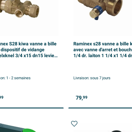
nex S28 kiwa vanne a bille
Raminex s28 vanne a bille 
dispositif de vidange
avec vanne d'arret et bouc
elxknel 3/4 x15 dn15 levier
1/4 dr. laiton 1 1/4 x1 1/4 
 bleu
levier kiwa bleu
son:
1 - 2 semaines
Livraison:
sous 7 jours
79,
99
99