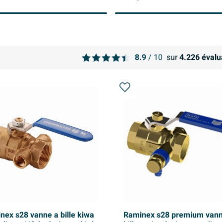
8.9
/ 10
sur
4.226
évalu
nex s28 vanne a bille kiwa
Raminex s28 premium vann