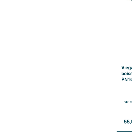
Vieg
bois
PN16
bron
Livrai
55,