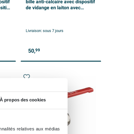
sitif
bille anti-calcaire avec dispositif
sitif
de vidange en laiton avec
dn20
bouton de vidange 15x15mm
dn15 kiwa
Livraison:
sous 7 jours
50,
99
À propos des cookies
nnalités relatives aux médias