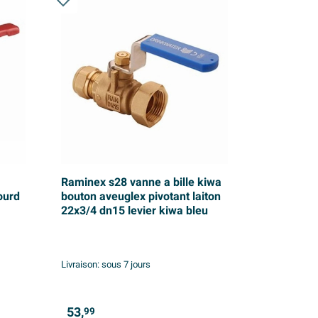
Raminex s28 vanne a bille kiwa
ourd
bouton aveuglex pivotant laiton
22x3/4 dn15 levier kiwa bleu
Livraison:
sous 7 jours
53,
99