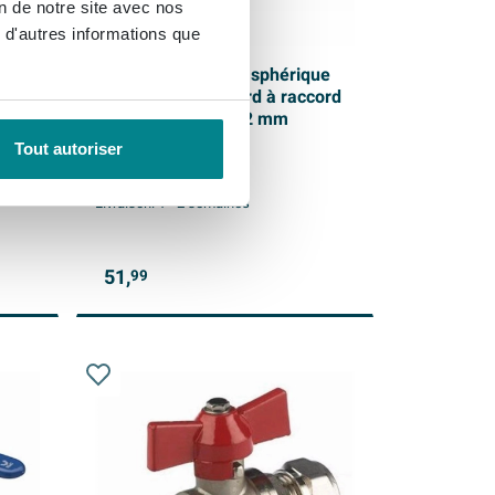
on de notre site avec nos
 d'autres informations que
ue
Robinet à boisseau sphérique
on à
nickelé modèle lourd à raccord
par compression 22 mm
Tout autoriser
Livraison:
1 - 2 semaines
51,
99