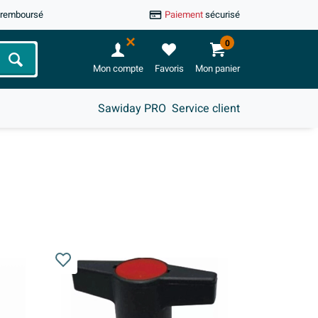
u remboursé
Paiement
sécurisé
0
Chercher
Mon compte
Favoris
Mon panier
Sawiday PRO
Service client