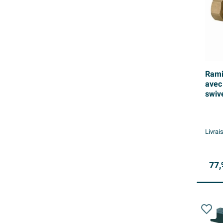
Rami
avec 
swiv
kiwa
Livrai
77,