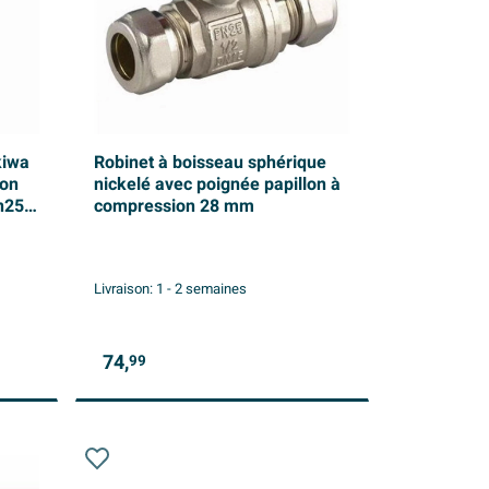
kiwa
Robinet à boisseau sphérique
hon
nickelé avec poignée papillon à
dn25
compression 28 mm
Livraison:
1 - 2 semaines
74,
99