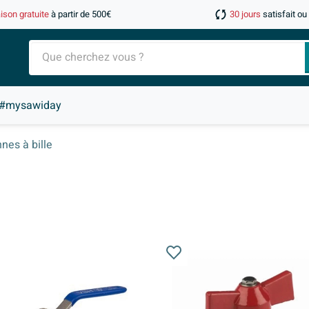
aison gratuite
à partir de 500€
30 jours
satisfait o
#mysawiday
nes à bille