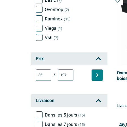
Basic
(7)
Oventrop
(2)
Raminex
(15)
Viega
(1)
Vsh
(7)
Prix
Oven
à
bois
Livraison
Livrai
Dans les 5 jours
(15)
Dans les 7 jours
46,
(15)