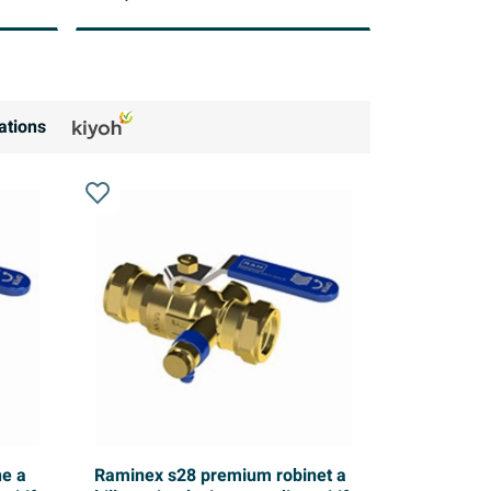
ations
e a
Raminex s28 premium robinet a