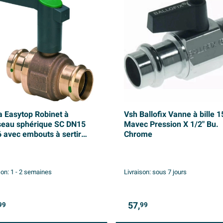
a Easytop Robinet à
Vsh Ballofix Vanne à bille 1
seau sphérique SC DN15
Mavec Pression X 1/2" Bu.
 avec embouts à sertir
Chrome
ze
son:
1 - 2 semaines
Livraison:
sous 7 jours
57,
99
99