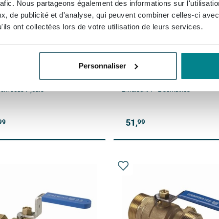
rafic. Nous partageons également des informations sur l'utilisati
, de publicité et d'analyse, qui peuvent combiner celles-ci avec
ils ont collectées lors de votre utilisation de leurs services.
nex s28 vanne a bille kiwa
Robinet à boisseau sphériq
dispositif de vidange laiton
nickelé avec poignée papill
té 28x28mm dn25 levier
compression 22mm
 bleu
Personnaliser
son:
sous 7 jours
Livraison:
1 - 2 semaines
51,
99
99