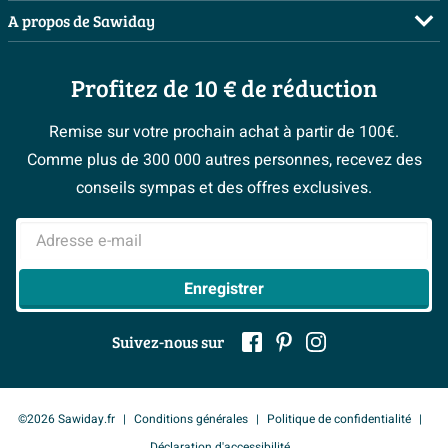
Planificateur 3D
Salles de bains complètes
A propos de Sawiday
Livraison / retrait
Les bons tuyaux
Inspiration toilettes
Qui sommes-nous ?
Annulation & Retour
Espace bricolage
Moodboards
Profitez de 10 € de réduction
Postes vacants
Garantie & réclamations
Bienvenue chez...
> Espace Conseil
Sawiday PRO
Politique d’avis
Remise sur votre prochain achat à partir de 100€.
Magazine
Fevad
Comme plus de 300 000 autres personnes, recevez des
> Service client
#Mysawiday
Ils parlent de nous
conseils sympas et des offres exclusives.
Mentions légales
> Inspiration salle de bains
Adresse e-mail
Enregistrer
Suivez-nous sur
©2026 Sawiday.fr
Conditions générales
Politique de confidentialité
Déclaration d'accessibilité