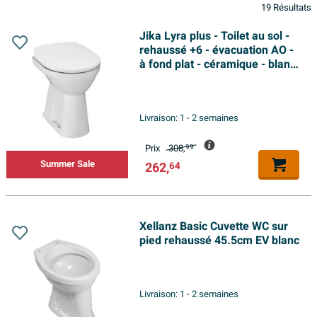
19 Résultats
Jika Lyra plus - Toilet au sol -
rehaussé +6 - évacuation AO -
à fond plat - céramique - blanc
brillant
Livraison:
1 - 2 semaines
Prix
308,
99
Summer Sale
262,
64
Xellanz Basic Cuvette WC sur
pied rehaussé 45.5cm EV blanc
Livraison:
1 - 2 semaines