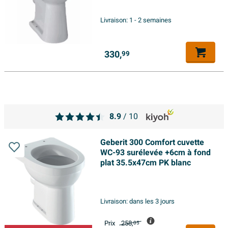
Livraison:
1 - 2 semaines
330,
99
8.9
/ 10
Geberit 300 Comfort cuvette
WC-93 surélevée +6cm à fond
plat 35.5x47cm PK blanc
Livraison:
dans les 3 jours
Prix
258,
05