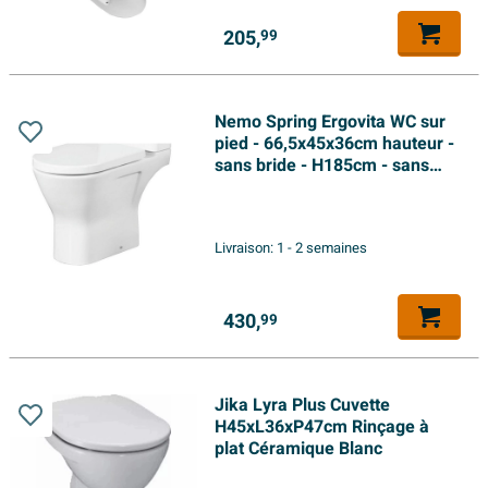
205,
99
Nemo Spring Ergovita WC sur
pied - 66,5x45x36cm hauteur -
sans bride - H185cm - sans
abattant et réservoir -
porcelaine - blanc
Livraison:
1 - 2 semaines
430,
99
Jika Lyra Plus Cuvette
H45xL36xP47cm Rinçage à
plat Céramique Blanc