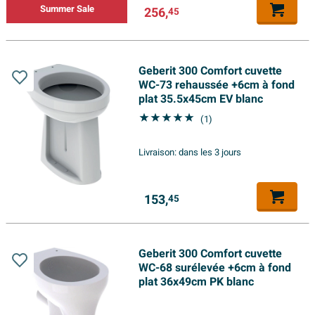
Summer Sale
256,
45
Geberit 300 Comfort cuvette
WC-73 rehaussée +6cm à fond
plat 35.5x45cm EV blanc
(1)
Livraison:
dans les 3 jours
153,
45
Geberit 300 Comfort cuvette
WC-68 surélevée +6cm à fond
plat 36x49cm PK blanc