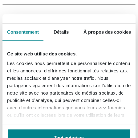
Geberit 300 Comfort cuvette
WC-84 surélevée +10cm à fond
plat 35.5x47cm PK blanc
Consentement
Détails
À propos des cookies
Livraison:
dans les 3 jours
Ce site web utilise des cookies.
Les cookies nous permettent de personnaliser le contenu
et les annonces, d'offrir des fonctionnalités relatives aux
326,
05
médias sociaux et d'analyser notre trafic. Nous
partageons également des informations sur l'utilisation de
notre site avec nos partenaires de médias sociaux, de
Geberit 300 Comfort cuvette
publicité et d'analyse, qui peuvent combiner celles-ci
WC-84 rehaussée +10cm à
avec d'autres informations que vous leur avez fournies
fond plat 35.5x47cm EV blanc
ou qu'ils ont collectées lors de votre utilisation de leurs
services.
Livraison:
1 - 2 semaines
Tout autoriser