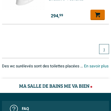
294,
99
1
Des wc surélevés sont des toilettes placées plus haut qu'une cuvette normale. Une toilette moyenne mesure en générale entre 40 et 43 cm de haut. Une toilette surélevée se situe souvent entre 46 et 50 cm, c'est donc une différence de +3 à +10 centimètres. Ces wc conviennent donc aux personnes âgées, des personnes à mobilité réduite ou aux personnes ayant des problèmes physiques. Le WC surélevé est également idéal dans une perspective d'avenir, dans une maison adaptée pour y rester toute sa vie. Avec un wc surélevé, vous n'avez pas besoin de vous pencher autant et il est plus facile de se relever. Si nécessaire, des poignées supplémentaires peuvent être ajoutées pour plus de sécurité et de confort. Sawiday propose plusieurs grandes marques de WC surélevés. Les marques que nous fournissons incluent : Plieger, Villeroy & Boch et Geberit.
En savoir plus
MA SALLE DE BAINS ME VA BIEN
FAQ