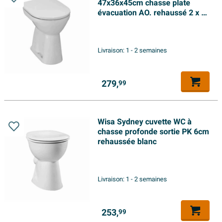
47x36x45cm chasse plate
évacuation AO. rehaussé 2 x 2
trous de vis céramique blanc
Livraison:
1 - 2 semaines
279,
99
Wisa Sydney cuvette WC à
chasse profonde sortie PK 6cm
rehaussée blanc
Livraison:
1 - 2 semaines
253,
99