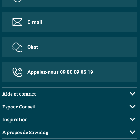
E-mail
Chat
Appelez-nous 09 80 09 05 19
Aide et contact
FAQ
Espace Conseil
Commander
Demandez votre devis
Inspiration
Payer
Planificateur 3D
Salles de bains complètes
A propos de Sawiday
Livraison / retrait
Les bons tuyaux