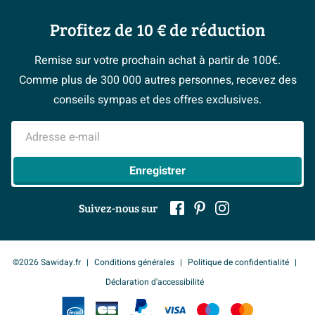
Inspiration toilettes
Qui sommes-nous ?
Annulation & Retour
Espace bricolage
Moodboards
Profitez de 10 € de réduction
Postes vacants
Garantie & réclamations
Bienvenue chez...
> Espace Conseil
Sawiday PRO
Politique d’avis
Remise sur votre prochain achat à partir de 100€.
Magazine
Fevad
Comme plus de 300 000 autres personnes, recevez des
> Service client
#Mysawiday
Ils parlent de nous
conseils sympas et des offres exclusives.
Mentions légales
> Inspiration salle de bains
Adresse e-mail
Enregistrer
Suivez-nous sur
©2026 Sawiday.fr
Conditions générales
Politique de confidentialité
Déclaration d'accessibilité