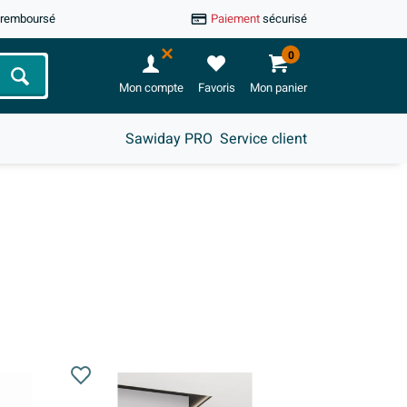
u remboursé
Paiement
sécurisé
0
Chercher
Mon compte
Favoris
Mon panier
Sawiday PRO
Service client