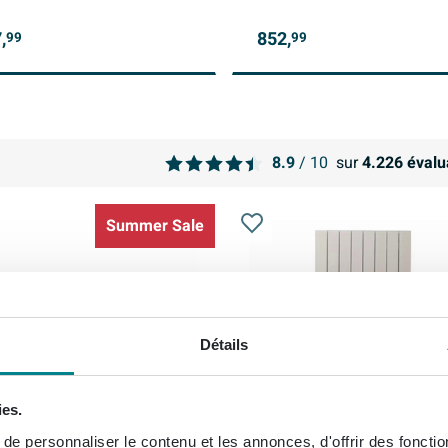
,
852,
99
99
8.9
/ 10
sur
4.226
évalu
Summer Sale
Détails
ies.
e personnaliser le contenu et les annonces, d'offrir des fonctio