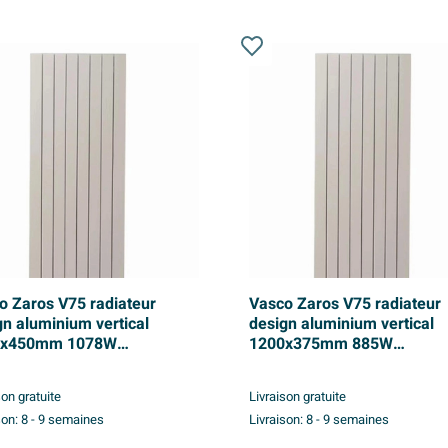
o Zaros V75 radiateur
Vasco Zaros V75 radiateur
gn aluminium vertical
design aluminium vertical
0x450mm 1078W
1200x375mm 885W
ordement 0066 blanc
raccordement 0066 blanc
cturé
structuré
son gratuite
Livraison gratuite
son:
8 - 9 semaines
Livraison:
8 - 9 semaines