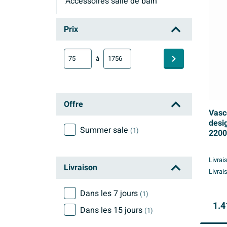
Accessoires salle de bain
Vasco Zaros
Prix
à
Offre
Vasc
desi
Summer sale
(1)
220
racc
stru
Livrai
Livraison
Livrai
Dans les 7 jours
(1)
1.4
Dans les 15 jours
(1)