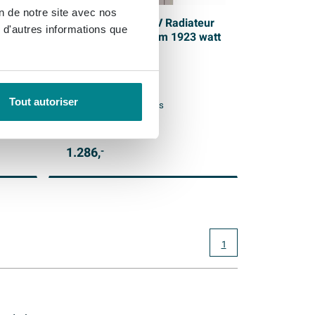
on de notre site avec nos
eur
Vasco V100 Zaros V Radiateur
 d'autres informations que
watt
design 450X2000mm 1923 watt
blanc structuré
Livraison gratuite
Tout autoriser
Livraison:
9 - 10 semaines
1.286,
-
1