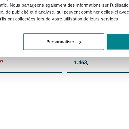
rafic. Nous partageons également des informations sur l'utilisati
o Barre porte-serviettes
Vasco V100 Zaros V Radiat
, de publicité et d'analyse, qui peuvent combiner celles-ci avec
s chrome
design 525X2000mm 2243 
ils ont collectées lors de votre utilisation de leurs services.
blanc structuré
Livraison gratuite
Personnaliser
son:
1 - 2 semaines
Livraison:
9 - 10 semaines
88,
55
1.463,
27
-