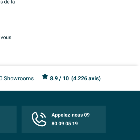
s de la
 vous
0 Showrooms
8.9
/ 10
(
4.226 avis
)
Appelez-nous 09
80 09 05 19