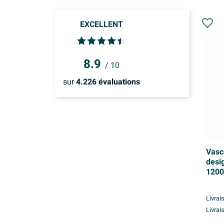
EXCELLENT
8.9
/ 10
sur
4.226
évaluations
Vasc
desi
120
racc
stru
Livrai
Livrai