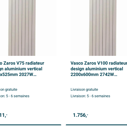
o Zaros V75 radiateur
Vasco Zaros V100 radiateu
gn aluminium vertical
design aluminium vertical
0x525mm 2027W
2200x600mm 2742W
ordement 0066 blanc
raccordement 0066 blanc
cturé
structuré
son gratuite
Livraison gratuite
son:
5 - 6 semaines
Livraison:
5 - 6 semaines
11,
1.756,
-
-